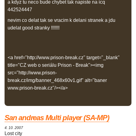
a kdyz tu neco bude chybet tak napiste na icq
442524447
nevim co delat tak se vracim k delani stranek a jdu
udelat good stranky !!!!!!!
<a href="http://www.prison-break.cz" target="_blank"
title="CZ web o seriálu Prison - Break"><img
src="http://www.prison-
break.cz/img/banner_468x60v1.gif" alt="baner
www.prison-break.cz"/></a>
San andreas Multi player (SA-MP)
4. 10. 2007
Lost city