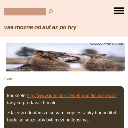
vse mozne od aut az po hry
Úvod
kouknete
http://www.funstore.cz/web.php?id=werewolf
tady se prodavaji hry atd.
zdar vsici doufam ze se vam moje estranky budou libit
budu se snazit aby byli mezi nejlepsima .