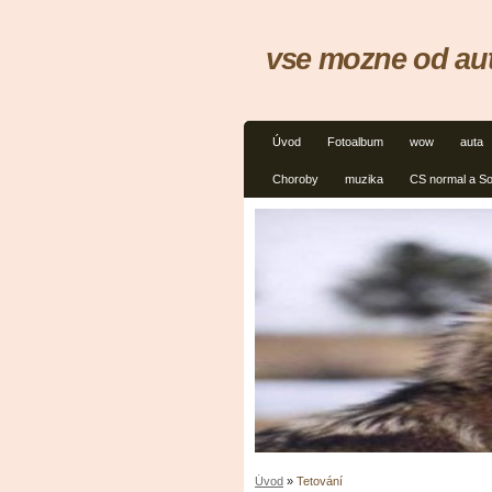
vse mozne od aut
Úvod
Fotoalbum
wow
auta
Choroby
muzika
CS normal a S
Úvod
»
Tetování