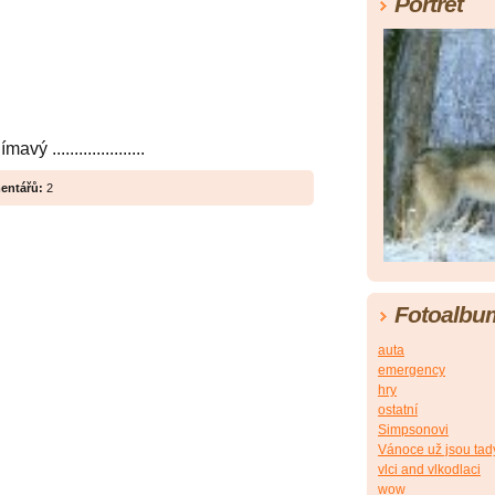
Portrét
 .....................
entářů:
2
Fotoalbu
auta
emergency
hry
ostatní
Simpsonovi
Vánoce už jsou tad
vlci and vlkodlaci
wow