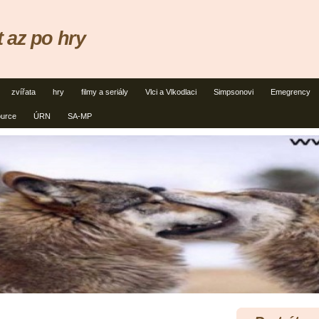
 az po hry
zvířata
hry
filmy a seriály
Vlci a Vlkodlaci
Simpsonovi
Emegrency
ource
ÚRN
SA-MP