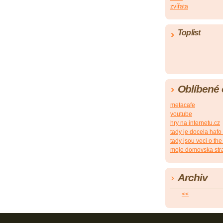
zvířata
Toplist
Oblíbené
metacafe
youtube
hry na internetu.cz
tady je docela hafo
tady jsou veci o the
moje domovska str
Archiv
<<