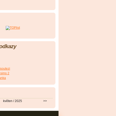
 odkazy
 soutezi
 sims 2
anka
květen / 2025
>>