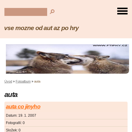
vse mozne od aut az po hry
Úvod
»
Fotoalbum
»
auta
auta
auta co jinyho
Datum:
19. 1. 2007
Fotografií:
0
Složek:
0