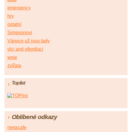
emergency
hry
ostatní
Simpsonovi
Vánoce už jsou tady
vlci and vlkodlaci
wow
zvířata
Toplist
Oblíbené odkazy
metacafe