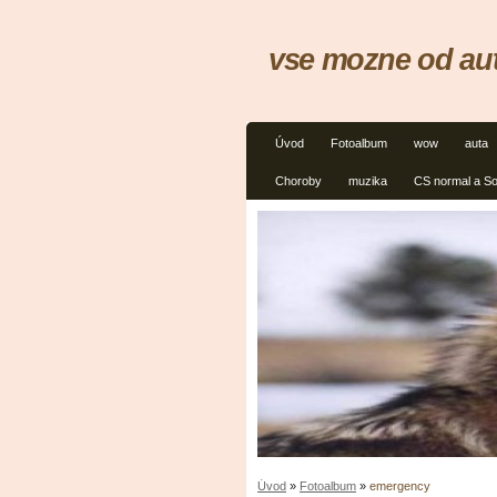
vse mozne od aut
Úvod
Fotoalbum
wow
auta
Choroby
muzika
CS normal a S
Úvod
»
Fotoalbum
»
emergency