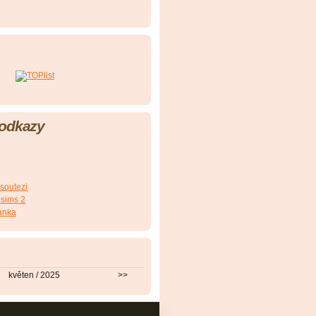
 odkazy
 soutezi
 sims 2
anka
květen / 2025
>>