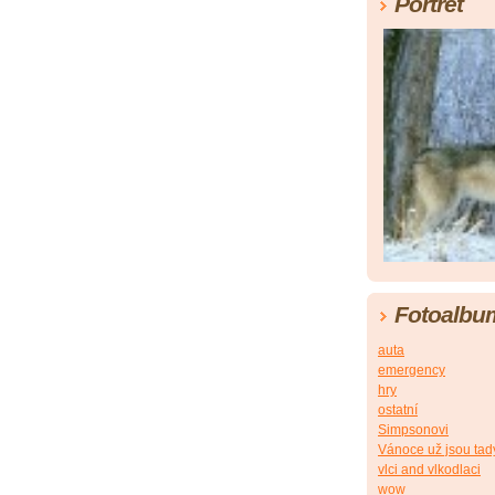
Portrét
Fotoalbu
auta
emergency
hry
ostatní
Simpsonovi
Vánoce už jsou tad
vlci and vlkodlaci
wow