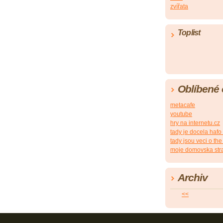
zvířata
Toplist
Oblíbené
metacafe
youtube
hry na internetu.cz
tady je docela hafo
tady jsou veci o the
moje domovska str
Archiv
<<