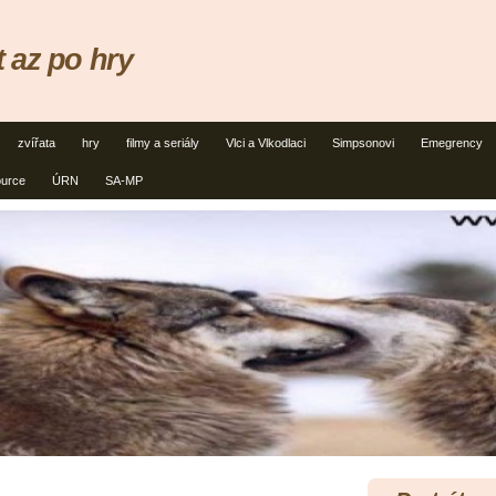
 az po hry
zvířata
hry
filmy a seriály
Vlci a Vlkodlaci
Simpsonovi
Emegrency
ource
ÚRN
SA-MP